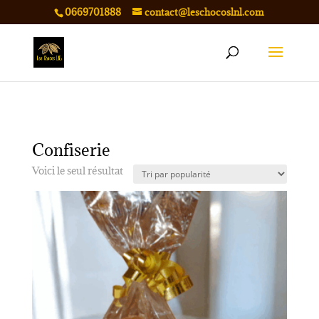
0669701888
contact@leschocoslnl.com
Accueil
/ Confiserie
Confiserie
Voici le seul résultat