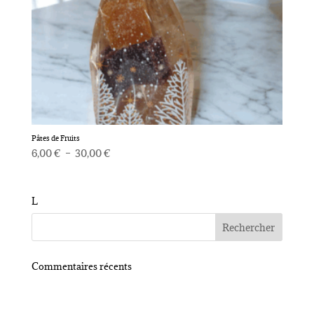
Pâtes de Fruits
Plage
6,00
€
–
30,00
€
de
prix :
6,00 €
L
à
30,00 €
Commentaires récents