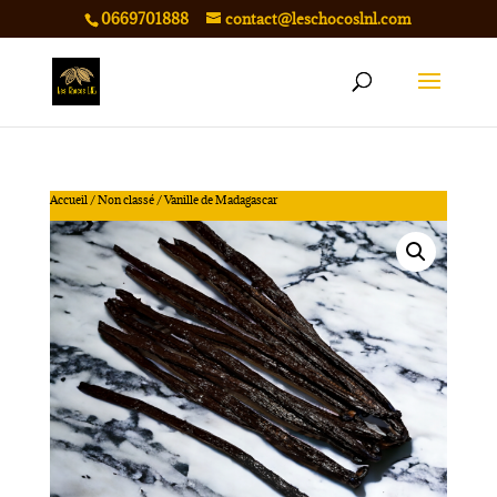
0669701888
contact@leschocoslnl.com
Accueil
/
Non classé
/ Vanille de Madagascar