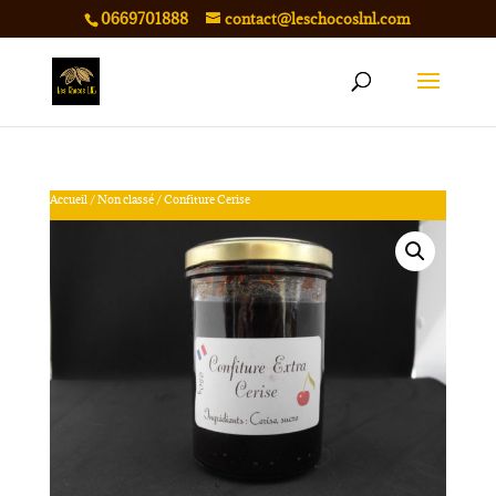
0669701888
contact@leschocoslnl.com
Accueil
/
Non classé
/ Confiture Cerise