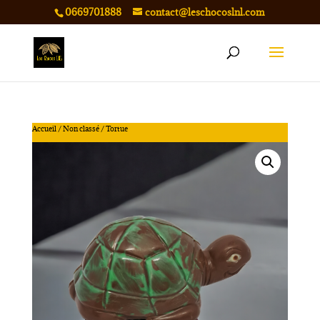
0669701888
contact@leschocoslnl.com
Accueil
/
Non classé
/ Tortue