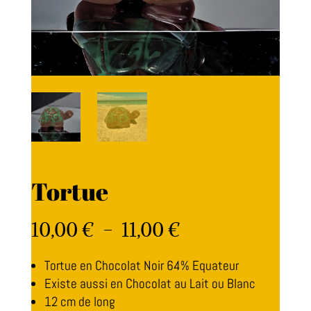
Tortue
Plage
10,00
€
–
11,00
€
de
prix :
10,00 €
Tortue en Chocolat Noir 64% Equateur
à
Existe aussi en Chocolat au Lait ou Blanc
11,00 €
12 cm de long