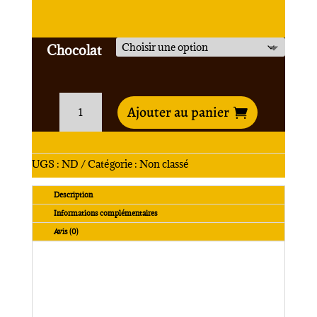
Chocolat
quantité
de
Ajouter au panier
Tortue
UGS :
ND
Catégorie :
Non classé
Description
Informations complémentaires
Avis (0)
Tortue en Chocolat Noir 64% Equateur
Existe aussi en Chocolat au Lait ou Blanc
12 cm de long